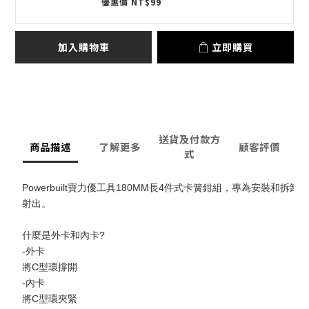
優惠價 NT$99
加入購物車
立即購買
送貨及付款方
商品描述
了解更多
顧客評價
式
Powerbuilt寶力優工具180MM長4件式卡簧鉗組，專為安裝
射出。
什麼是外卡和內卡?
-外卡
將C型環撐開
-內卡
將C型環夾緊