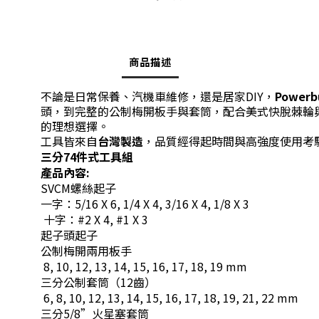
商品描述
不論是日常保養、汽機車維修，還是居家DIY，
Power
頭，到完整的公制梅開板手與套筒，配合美式快脫棘輪
的理想選擇。
工具皆來自
台灣製造
，品質經得起時間與高強度使用考
三分74件式工具組
產品內容:
SVCM螺絲起子
一字：5/16 X 6, 1/4 X 4, 3/16 X 4, 1/8 X 3
十字：#2 X 4, #1 X 3
起子頭起子
公制梅開兩用板手
8, 10, 12, 13, 14, 15, 16, 17, 18, 19 mm
三分公制套筒（12齒）
6, 8, 10, 12, 13, 14, 15, 16, 17, 18, 19, 21, 22 mm
三分5/8”火星塞套筒