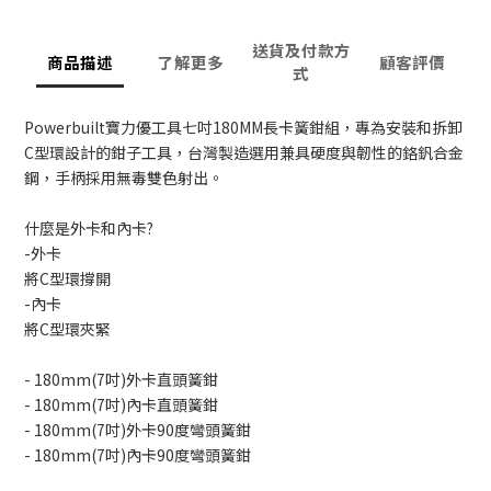
送貨及付款方
商品描述
了解更多
顧客評價
式
Powerbuilt寶力優工具七吋180MM長卡簧鉗組，專為安裝和拆卸
C型環設計的鉗子工具，台灣製造選用兼具硬度與韌性的鉻釩合金
鋼，手柄採用無毒雙色射出。
什麼是外卡和內卡?
-外卡
將C型環撐開
-內卡
將C型環夾緊
- 180mm(7吋)外卡直頭簧鉗
- 180mm(7吋)內卡直頭簧鉗
- 180mm(7吋)外卡90度彎頭簧鉗
- 180mm(7吋)內卡90度彎頭簧鉗