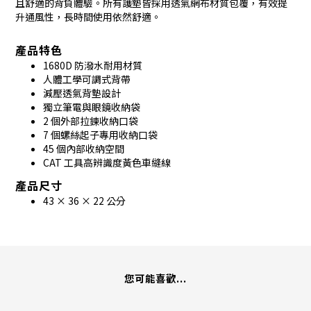
且舒適的背負體驗。所有護墊皆採用
透氣網布材質
包覆，有效提
升通風性，長時間使用依然舒適。
產品特色
1680D 防潑水耐用材質
人體工學可調式背帶
減壓透氣背墊設計
獨立筆電與眼鏡收納袋
2 個外部拉鍊收納口袋
7 個螺絲起子專用收納口袋
45 個內部收納空間
CAT 工具高辨識度黃色車縫線
產品尺寸
43 × 36 × 22 公分
您可能喜歡...