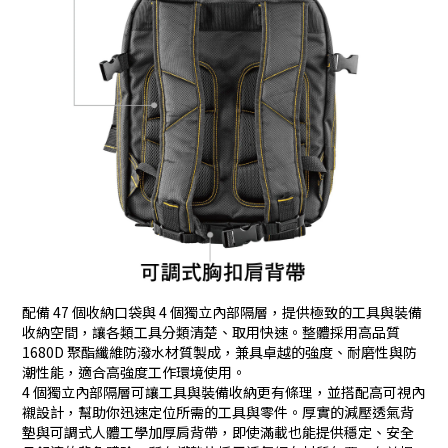
配備 47 個收納口袋與 4 個獨立內部隔層，提供極致的工具與裝備
收納空間，讓各類工具分類清楚、取用快速。整體採用高品質
1680D 聚酯纖維防潑水材質製成，兼具卓越的強度、耐磨性與防
潮性能，適合高強度工作環境使用。
4 個獨立內部隔層
可讓工具與裝備收納更有條理，並搭配
高可視內
襯設計
，幫助你迅速定位所需的工具與零件。厚實的
減壓透氣背
墊
與
可調式人體工學加厚肩背帶
，即使滿載也能提供穩定、安全